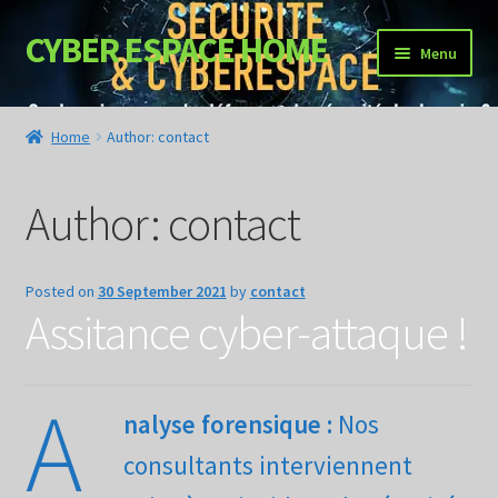
CYBER ESPACE HOME
Menu
NOS SERVICES
Home
Author: contact
DEMANDER UN DEVIS
Author:
contact
Posted on
30 September 2021
by
contact
Assitance cyber-attaque !
A
nalyse forensique :
Nos
consultants interviennent