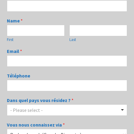
Name
*
First
Last
Email
*
Téléphone
Dans quel pays vous résidez ?
*
- Please select -
Vous nous connaissez via
*